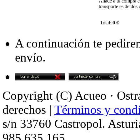
Añade a tu compra es
transporte es de dos
Total:
0 €
A continuación te pedire
envío.
Copyright (C) Acueo · Ostra
derechos |
Términos y condi
s/n 33760 Castropol. Asturi
985 635 165